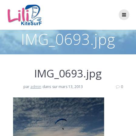
Passer
au
contenu
IMG_0693.jpg
IMG_0693.jpg
par
admin
dans
sur mars 13, 2013
0