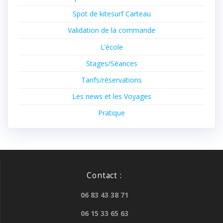
Spot de kitesurf Carteau
Validation de la commande
L’école
Stages/Séances
Tarifs/réservations
Les news et les Voyages
Pratique
Contact :
06 83 43 38 71
06 15 33 65 63