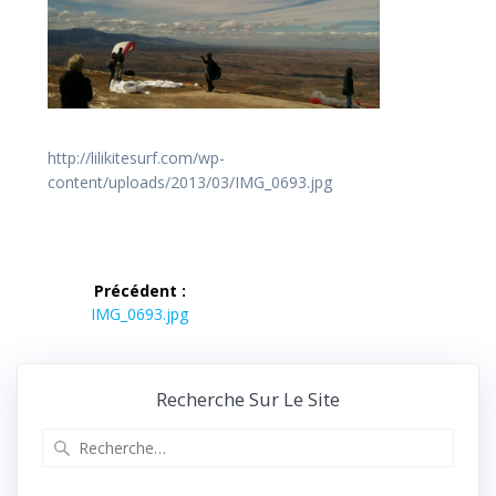
http://lilikitesurf.com/wp-
content/uploads/2013/03/IMG_0693.jpg
Navigation
Précédent :
de
Article
IMG_0693.jpg
précédent :
l’article
Recherche Sur Le Site
Recherche
pour
: