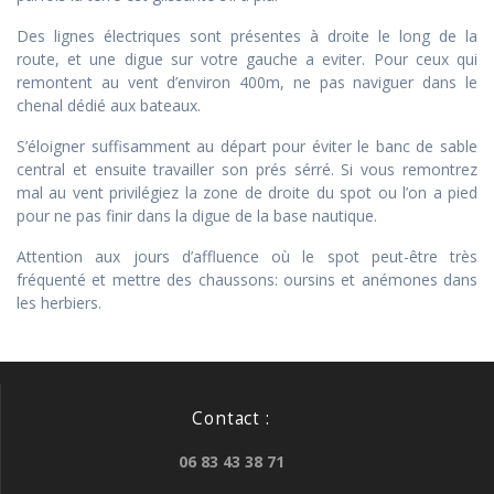
Des lignes électriques sont présentes à droite le long de la
route, et une digue sur votre gauche a eviter. Pour ceux qui
remontent au vent d’environ 400m, ne pas naviguer dans le
chenal dédié aux bateaux.
S’éloigner suffisamment au départ pour éviter le banc de sable
central et ensuite travailler son prés sérré. Si vous remontrez
mal au vent privilégiez la zone de droite du spot ou l’on a pied
pour ne pas finir dans la digue de la base nautique.
Attention aux jours d’affluence où le spot peut-être très
fréquenté et mettre des chaussons: oursins et anémones dans
les herbiers.
Contact :
06 83 43 38 71