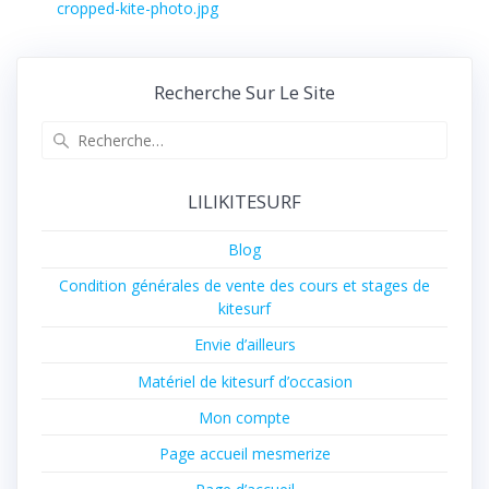
de
Article
cropped-kite-photo.jpg
précédent :
l’article
Recherche Sur Le Site
Recherche
pour
:
LILIKITESURF
Blog
Condition générales de vente des cours et stages de
kitesurf
Envie d’ailleurs
Matériel de kitesurf d’occasion
Mon compte
Page accueil mesmerize