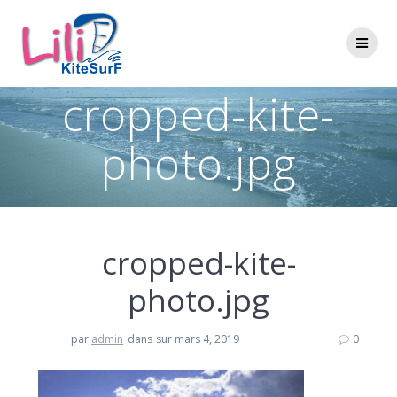
Passer
au
contenu
cropped-kite-
photo.jpg
cropped-kite-
photo.jpg
par
admin
dans
sur mars 4, 2019
0