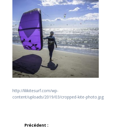
http://lilikitesurf.com/wp-
content/uploads/2019/03/cropped-kite-photo.jpg
Navigation
Précédent :